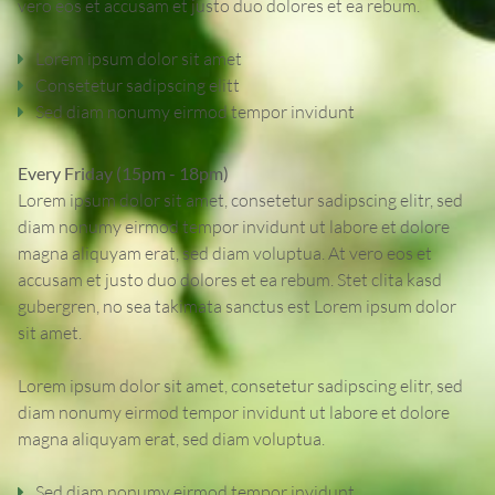
vero eos et accusam et justo duo dolores et ea rebum.
Lorem ipsum dolor sit amet
Consetetur sadipscing elitt
Sed diam nonumy eirmod tempor invidunt
Every Friday (15pm - 18pm)
Lorem ipsum dolor sit amet, consetetur sadipscing elitr, sed
diam nonumy eirmod tempor invidunt ut labore et dolore
magna aliquyam erat, sed diam voluptua. At vero eos et
accusam et justo duo dolores et ea rebum. Stet clita kasd
gubergren, no sea takimata sanctus est Lorem ipsum dolor
sit amet.
Lorem ipsum dolor sit amet, consetetur sadipscing elitr, sed
diam nonumy eirmod tempor invidunt ut labore et dolore
magna aliquyam erat, sed diam voluptua.
Sed diam nonumy eirmod tempor invidunt