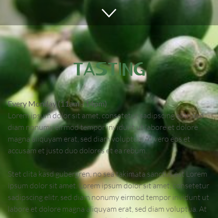
TASTING
Every Monday (11am - 14pm)
Lorem ipsum dolor sit amet, consetetur sadipscing elitr, sed
diam nonumy eirmod tempor invidunt ut labore et dolore
magna aliquyam erat, sed diam voluptua. At vero eos et
accusam et justo duo dolores et ea rebum.
Stet clita kasd gubergren, no sea takimata sanctus est Lorem
ipsum dolor sit amet. Lorem ipsum dolor sit amet, consetetur
sadipscing elitr, sed diam nonumy eirmod tempor invidunt ut
labore et dolore magna aliquyam erat, sed diam voluptua. At